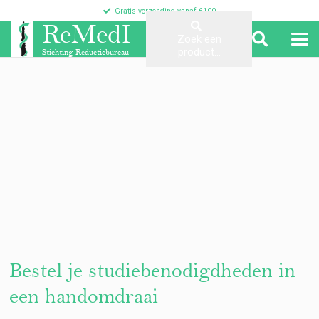
Gratis verzending vanaf €100
ReMedI
Zoek een
product…
Stichting Reductiebureau
Bestel je studiebenodigdheden in
een handomdraai